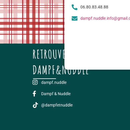
06.80.83.48.88
dampf.nuddle.info@gmail
RETROUVEZ TOUTES LES AVE
DAMPF&NUDDLE
dampf.nuddle
Dampf & Nuddle
@dampfetnuddle